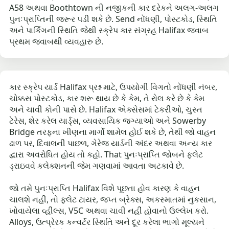
A58 અથવા Boothtown ની નજીકની કાર દરેકને અલગ-અલગ
પુનઃપ્રાપ્તિની જરૂર પડી શકે છે. Send નોંધણી, પોસ્ટકોડ, સ્થિતિ
અને પાર્કિંગની સ્થિતિ જેથી સ્ક્રેપ કાર સંગ્રહ Halifax જવાબ
પ્રથમ જવાબથી વ્યવહારુ છે.
કાર સ્ક્રેપ યાર્ડ Halifax પ્રશ્ન માટે, ઉપયોગી વિગતો નોંધણી નંબર,
ચોક્કસ પોસ્ટકોડ, કાર શરૂ થાય છે કે કેમ, તે રોલ કરે છે કે કેમ
અને ચાવી કોની પાસે છે. Halifax એક્સેસમાં ટેકરીઓ, ચુસ્ત
ટેરેસ, શેર કરેલ યાર્ડ્સ, વ્યવસાયિક જગ્યાઓ અને Sowerby
Bridge તરફના ખીણના માર્ગો શામેલ હોઈ શકે છે, તેથી જો વાહન
ઢાળ પર, દિવાલની પાછળ, ગેરેજ યાર્ડની અંદર અથવા અન્ય કાર
દ્વારા અવરોધિત હોય તો કહો. That પુનઃપ્રાપ્તિ જોબને ફ્લેટ
ડ્રાઇવવે કલેક્શનની જેમ ગણવામાં આવતા અટકાવે છે.
જો તમે પુનઃપ્રાપ્તિ Halifax વિશે પૂછતા હોવ કારણ કે વાહન
ચાલશે નહીં, તો ફ્લેટ ટાયર, જપ્ત બ્રેક્સ, અકસ્માતમાં નુકસાન,
ખોવાયેલા વ્હીલ્સ, V5C અથવા ચાવી નહીં હોવાનો ઉલ્લેખ કરો.
Alloys, ઉત્પ્રેરક કન્વર્ટર સ્થિતિ અને દૂર કરેલા ભાગો મૂલ્યને