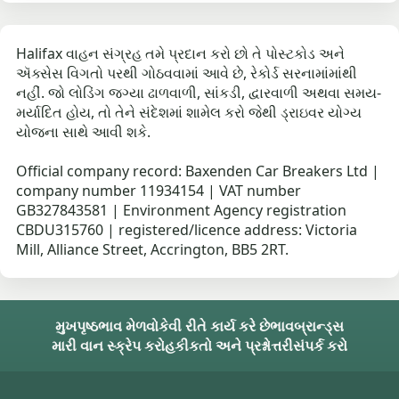
Halifax વાહન સંગ્રહ તમે પ્રદાન કરો છો તે પોસ્ટકોડ અને
ઍક્સેસ વિગતો પરથી ગોઠવવામાં આવે છે, રેકોર્ડ સરનામાંમાંથી
નહીં. જો લોડિંગ જગ્યા ઢાળવાળી, સાંકડી, દ્વારવાળી અથવા સમય-
મર્યાદિત હોય, તો તેને સંદેશમાં શામેલ કરો જેથી ડ્રાઇવર યોગ્ય
યોજના સાથે આવી શકે.
Official company record: Baxenden Car Breakers Ltd |
company number 11934154 | VAT number
GB327843581 | Environment Agency registration
CBDU315760 | registered/licence address: Victoria
Mill, Alliance Street, Accrington, BB5 2RT.
મુખપૃષ્ઠ
ભાવ મેળવો
કેવી રીતે કાર્ય કરે છે
ભાવ
બ્રાન્ડ્સ
મારી વાન સ્ક્રેપ કરો
હકીકતો અને પ્રશ્નોત્તરી
સંપર્ક કરો