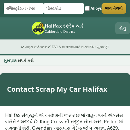
Alloys
ભાવ મેળવો
રજિસ્ટ્રેશન નંબર
પોસ્ટકોડ
ફોર્મ સબમિટ કરો
Halifax સ્ક્રેપ યાર્ડ
મેનુ
Calderdale District
✔ મફત કલેક્શન
✔ DVLA કાગળકામ
✔ તાત્કાલિક ચુકવણી
મુખપૃષ્ઠ
સંપર્ક કરો
Contact Scrap My Car Halifax
Halifax સંગ્રહને એક સંદેશની જરૂર છે જે વાહન અને ઍક્સેસ
બંનેને સમજાવે છે. King Cross ની નજીક નૉન-રનર, Pellon માં
ઢાળવાળી શેરી, Ovenden આસપાસ ગેરેજ જોબ અથવા A629,