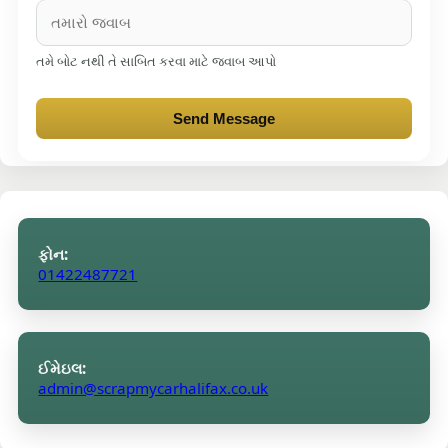
તમે બોટ નથી તે સાબિત કરવા માટે જવાબ આપો
Send Message
ફોન:
01422487721
ઈમેઇલ:
admin@scrapmycarhalifax.co.uk