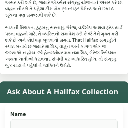
અસર કરી શકે છે, જ્યારે ઍક્સેસ સંગ્રહ યોજનાને અસર કરે છે.
વાહન નીકળે તે પહેલા ટીમ બેંક ટ્રાન્સફર પેમેન્ટ અને DVLA
સૂચના પણ સમજાવી શકે છે.
ભાડાની મિલકત, કુટુંબનું સરનામું, ગેરેજ, વર્કશોપ અથવા ટ્રેડ યાર્ડ
પરના વાહનો માટે, તે વ્યક્તિનો સમાવેશ કરો કે જે તેને મુક્ત કરી
શકે છે અને કોઈપણ ખુલવાનો સમય. That Halifax સંગ્રહોને
સ્પષ્ટ બનાવે છે જ્યારે માલિક, વાહન અને કાગળ એક જ
જગ્યાએ ન હોય. જો હેન્ડઓવર મકાનમાલિક, ગેરેજ રિસેપ્શન
અથવા ચાવીઓ ધરાવનાર સંબંધી પર આધારિત હોય, તો સંગ્રહ
બુક થાય તે પહેલાં તે વ્યક્તિને ઉમેરો.
Ask About A Halifax Collection
Name